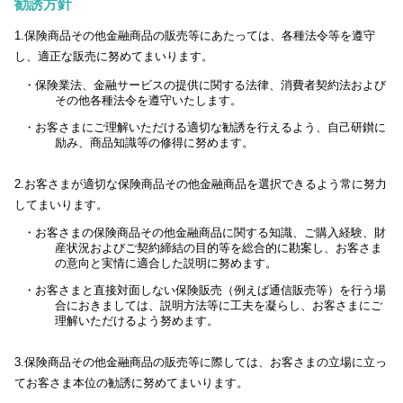
勧誘方針
1.保険商品その他金融商品の販売等にあたっては、各種法令等を遵守
し、適正な販売に努めてまいります。
・保険業法、金融サービスの提供に関する法律、消費者契約法および
その他各種法令を遵守いたします。
・お客さまにご理解いただける適切な勧誘を行えるよう、自己研鑚に
励み、商品知識等の修得に努めます。
2.お客さまが適切な保険商品その他金融商品を選択できるよう常に努力
してまいります。
・お客さまの保険商品その他金融商品に関する知識、ご購入経験、財
産状況およびご契約締結の目的等を総合的に勘案し、お客さま
の意向と実情に適合した説明に努めます。
・お客さまと直接対面しない保険販売（例えば通信販売等）を行う場
合におきましては、説明方法等に工夫を凝らし、お客さまにご
理解いただけるよう努めます。
3.保険商品その他金融商品の販売等に際しては、お客さまの立場に立っ
てお客さま本位の勧誘に努めてまいります。