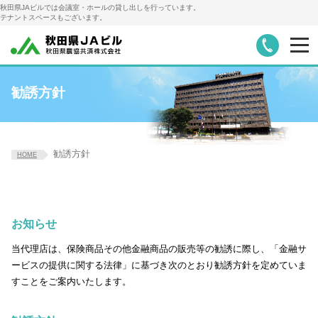
秋田県JAビルでは会議室・ホールの貸し出しを行っています。
テナントスペースもございます。
お知らせ
会議室・ホール詳細・料金
勧誘方針
レンタル備品
会議室ご利用の手順
勧誘方針
HOME
アクセス・駐車場
テナント募集
会社概要
共栄火災代理店
お知らせ
当代理店は、保険商品その他金融商品の販売等の勧誘に際し、「金融サ
ービスの提供に関する法律」に基づき次のとおり勧誘方針を定めていま
すことをご案内いたします。