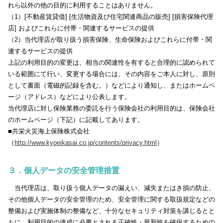
れら以外の他の目的に利用することはありません。
（1）[不動産賃貸借] [生活物資及び住宅関連商品の販売] [損害保険代理
店] およびこれらに付帯・関連するサービスの提供
（2）当代理店が取り扱う損害保険、生命保険およびこれらに付帯・関
連するサービスの提供
上記の利用目的の変更は、相当の関連性を有すると合理的に認められて
いる範囲にて行い、変更する場合には、その内容をご本人に対し、原則
として書面（電磁的記録を含む。）などにより通知し、またはホームペ
ージ（アドレス）などにより公表します。
当代理店に対し保険業務の委託を行う保険会社の利用目的は、保険会社
のホームページ（下記）に記載してあります。
■共栄火災海上保険株式会社
（
http://www.kyoeikasai.co.jp/contents/privacy.html
）
３．個人データの安全管理措置
当代理店は、取り扱う個人データの漏えい、減失またはき損の防止、
その他個人データの安全管理のため、安全管理に関する取扱規定などの
整備および実施体制の整備など、十分なセキュリティ対策を講じるとと
もに、利用目的の達成に必要とされる正確性・最新性を確保するための