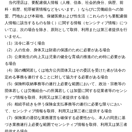
当代理店は、要配慮個人情報（人種、信条、社会的身分、病歴、前
科・前歴、犯罪被害情報などをいいます。）ならびに労働組合への加
盟、門地および本籍地、保健医療および性生活（これらのうち要配慮個
人情報に該当するものを除く）に関する情報（センシティブ情報）につ
いては、次の場合を除き、原則として取得、利用または第三者提供を行
いません。
（1）法令に基づく場合
（2）人の生命、身体又は財産の保護のために必要がある場合
（3）公衆衛生の向上又は児童の健全な育成の推進のため特に必要があ
る場合
（4）国の機関若しくは地方公共団体又はその委託を受けた者が法令の
定める事務を遂行することに対して協力する必要がある場合
（5）保険料収納事務等の遂行上必要な範囲において、政治・宗教等の
団体若しくは労働組合への所属若しくは加盟に関する従業者等のセンシ
ティブ情報を取得、利用又は第三者提供する場合
（6）相続手続きを伴う保険金支払事務等の遂行に必要な限りにおい
て、センシティブ情報を取得、利用又は第三者に提供する場合
（7）保険業の適切な業務運営を確保する必要性から、本人の同意に基
づき業務遂行上必要な範囲でセンシティブ情報を取得、利用又は第三者
提供する場合