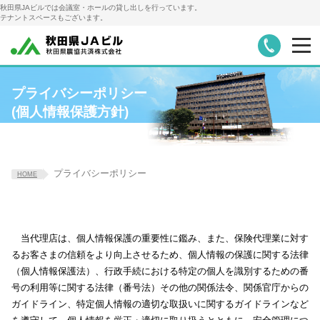
秋田県JAビルでは会議室・ホールの貸し出しを行っています。
テナントスペースもございます。
お知らせ
会議室・ホール詳細・料金
プライバシーポリシー
(個人情報保護方針)
レンタル備品
会議室ご利用の手順
アクセス・駐車場
テナント募集
プライバシーポリシー
HOME
会社概要
共栄火災代理店
当代理店は、個人情報保護の重要性に鑑み、また、保険代理業に対す
るお客さまの信頼をより向上させるため、個人情報の保護に関する法律
（個人情報保護法）、行政手続における特定の個人を識別するための番
号の利用等に関する法律（番号法）その他の関係法令、関係官庁からの
ガイドライン、特定個人情報の適切な取扱いに関するガイドラインなど