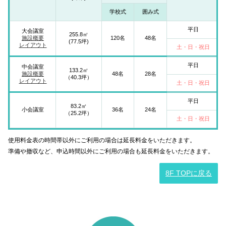
学校式
囲み式
平日
大会議室
255.8㎡
施設概要
120名
48名
(77.5坪)
レイアウト
土・日・祝日
平日
中会議室
133.2㎡
施設概要
48名
28名
（40.3坪）
レイアウト
土・日・祝日
平日
83.2㎡
小会議室
36名
24名
（25.2坪）
土・日・祝日
使用料金表の時間帯以外にご利用の場合は延長料金をいただきます。
準備や撤収など、申込時間以外にご利用の場合も延長料金をいただきます。
8F TOPに戻る