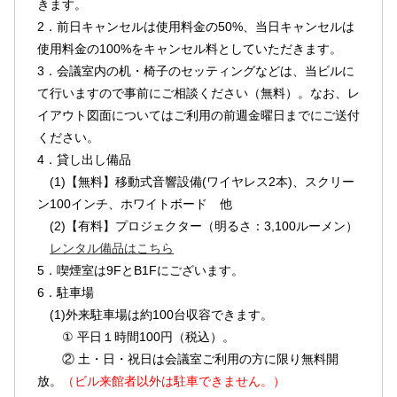
きます。
2．前日キャンセルは使用料金の50%、当日キャンセルは
使用料金の100%をキャンセル料としていただきます。
3．会議室内の机・椅子のセッティングなどは、当ビルに
て行いますので事前にご相談ください（無料）。なお、レ
イアウト図面についてはご利用の前週金曜日までにご送付
ください。
4．貸し出し備品
(1)【無料】移動式音響設備(ワイヤレス2本)、スクリー
ン100インチ、ホワイトボード 他
(2)【有料】プロジェクター（明るさ：3,100ルーメン）
レンタル備品はこちら
5．喫煙室は9FとB1Fにございます。
6．駐車場
(1)外来駐車場は約100台収容できます。
① 平日１時間100円（税込）。
② 土・日・祝日は会議室ご利用の方に限り無料開
放。
（ビル来館者以外は駐車できません。）