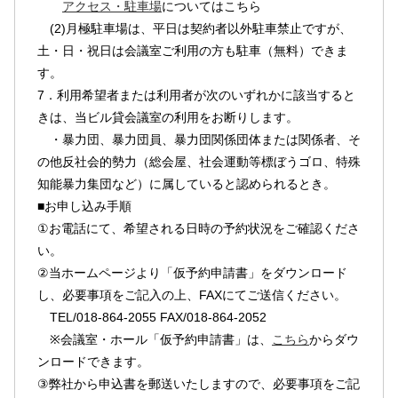
アクセス・駐車場
についてはこちら
(2)月極駐車場は、平日は契約者以外駐車禁止ですが、
土・日・祝日は会議室ご利用の方も駐車（無料）できま
す。
7．利用希望者または利用者が次のいずれかに該当すると
きは、当ビル貸会議室の利用をお断りします。
・暴力団、暴力団員、暴力団関係団体または関係者、そ
の他反社会的勢力（総会屋、社会運動等標ぼうゴロ、特殊
知能暴力集団など）に属していると認められるとき。
■お申し込み手順
①お電話にて、希望される日時の予約状況をご確認くださ
い。
②当ホームページより「仮予約申請書」をダウンロード
し、必要事項をご記入の上、FAXにてご送信ください。
TEL/018-864-2055 FAX/018-864-2052
※会議室・ホール「仮予約申請書」は、
こちら
からダウ
ンロードできます。
③弊社から申込書を郵送いたしますので、必要事項をご記