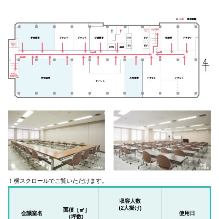
！横スクロールでご覧いただけます。
収容人数
(2人掛け)
面積［㎡］
会議室名
使用日
(坪数)