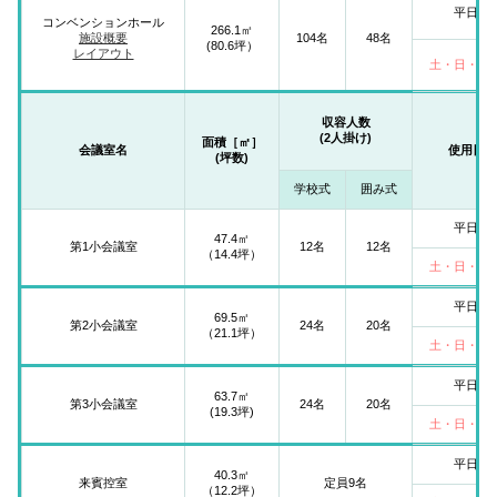
平日
コンベンションホール
266.1㎡
施設概要
104名
48名
(80.6坪）
レイアウト
土・日・祝
収容人数
(2人掛け)
面積［㎡］
会議室名
使用日
(坪数)
学校式
囲み式
平日
47.4㎡
第1小会議室
12名
12名
（14.4坪）
土・日・祝
平日
69.5㎡
第2小会議室
24名
20名
（21.1坪）
土・日・祝
平日
63.7㎡
第3小会議室
24名
20名
(19.3坪)
土・日・祝
平日
40.3㎡
来賓控室
定員9名
（12.2坪）