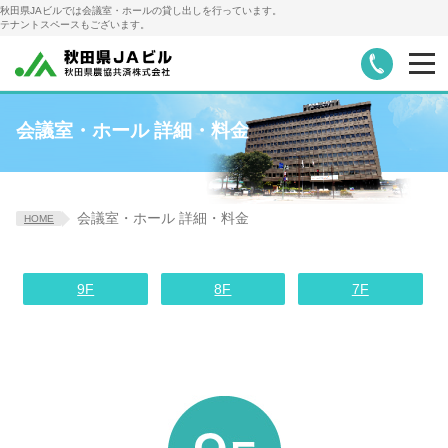
秋田県JAビルでは会議室・ホールの貸し出しを行っています。
テナントスペースもございます。
お知らせ
会議室・ホール詳細・料金
会議室・ホール 詳細・料金
レンタル備品
会議室ご利用の手順
会議室・ホール 詳細・料金
HOME
アクセス・駐車場
テナント募集
9F
8F
7F
会社概要
共栄火災代理店