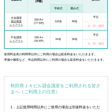
(坪数)
学校式
囲み式
平日
大会議室
255.8㎡
施設概要
120名
48名
(77.5坪)
レイアウト
土・日・祝日
平日
中会議室
166.4㎡
64名
36名
レイアウト
（50.4坪）
土・日・祝日
使用料金表の時間帯以外にご利用の場合は延長料金をいただきます。
準備や撤収など、申込時間以外にご利用の場合も延長料金をいただきます。
秋田県ＪＡビル貸会議室をご利用される皆さ
まへ（ご利用上の注意）
1．上記使用時間以外にご使用の場合は別途料金をいただ