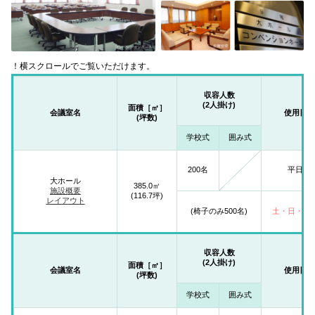
！横スクロールでご覧いただけます。
収容人数
(2人掛け)
面積［㎡］
会議室名
使用日
(坪数)
学校式
囲み式
200名
平日
大ホール
385.0㎡
施設概要
(116.7坪)
レイアウト
(椅子のみ500名)
土・日・祝
収容人数
(2人掛け)
面積［㎡］
会議室名
使用日
(坪数)
学校式
囲み式