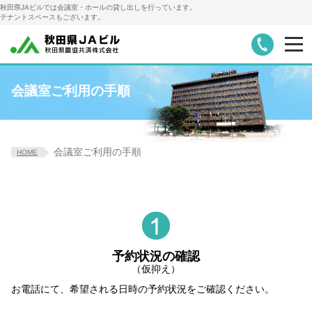
秋田県JAビルでは会議室・ホールの貸し出しを行っています。
テナントスペースもございます。
お知らせ
会議室・ホール詳細・料金
会議室ご利用の手順
レンタル備品
会議室ご利用の手順
会議室ご利用の手順
HOME
アクセス・駐車場
テナント募集
会社概要
共栄火災代理店
予約状況の確認
（仮抑え）
お電話にて、希望される日時の予約状況をご確認ください。