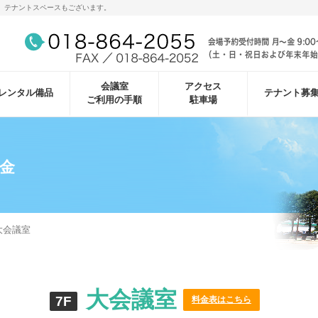
。テナントスペースもございます。
会議室
アクセス
レンタル備品
テナント募
ご利用の手順
駐車場
料金
大会議室
大会議室
7F
料金表はこちら