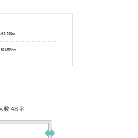
チ
横1,990㎜
横1,800㎜