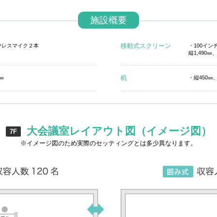
施設概要
移動式スクリーン
ヤレスマイク２本
・100イン
縦1,490㎜、
机
0㎜
・縦450㎜、
大会議室レイアウト図（イメージ図）
7F
※イメージ図のため実際のセッティングとは多少異なります。