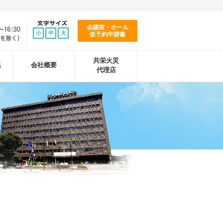
会議室・ホール
小
中
大
仮予約申請書
共栄火災
集
会社概要
代理店