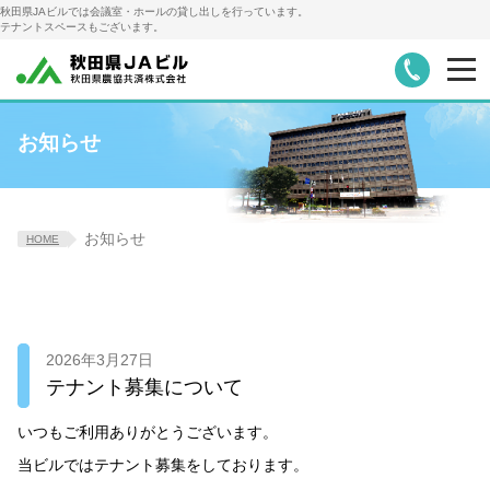
秋田県JAビルでは会議室・ホールの貸し出しを行っています。
テナントスペースもございます。
お知らせ
会議室・ホール詳細・料金
お知らせ
レンタル備品
会議室ご利用の手順
お知らせ
HOME
アクセス・駐車場
テナント募集
会社概要
共栄火災代理店
2026年3月27日
テナント募集について
いつもご利用ありがとうございます。
当ビルではテナント募集をしております。