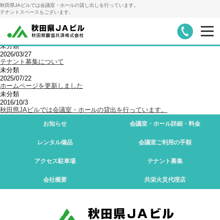
秋田県JAビルでは会議室・ホールの貸し出しを行っています。
テナントスペースもございます。
ホーム
新着情報
NEWS
新着情報
未分類
2026/03/27
お知らせ
会議室・ホール詳細・料金
テナント募集について
未分類
2025/07/22
ホームページを更新しました
レンタル備品
会議室ご利用の手順
未分類
2016/10/3
秋田県JAビルでは会議室・ホールの貸出を行っています。
アクセス・駐車場
テナント募集
お知らせ
会議室・ホール
詳細・料金
レンタル備品
会議室
ご利用の手順
会社概要
共栄火災代理店
アクセス
駐車場
テナント募集
会社概要
共栄火災
代理店